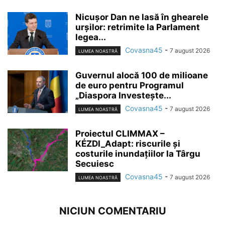
Nicușor Dan ne lasă în ghearele
urșilor: retrimite la Parlament
legea...
Covasna45
-
7 august 2026
LUMEA NOASTRĂ
Guvernul alocă 100 de milioane
de euro pentru Programul
„Diaspora Investește...
Covasna45
-
7 august 2026
LUMEA NOASTRĂ
Proiectul CLIMMAX –
KÉZDI_Adapt: riscurile și
costurile inundațiilor la Târgu
Secuiesc
Covasna45
-
7 august 2026
LUMEA NOASTRĂ
NICIUN COMENTARIU