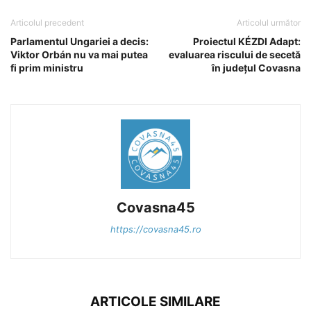
Articolul precedent
Articolul următor
Parlamentul Ungariei a decis:
Proiectul KÉZDI Adapt:
Viktor Orbán nu va mai putea
evaluarea riscului de secetă
fi prim ministru
în județul Covasna
Covasna45
https://covasna45.ro
ARTICOLE SIMILARE