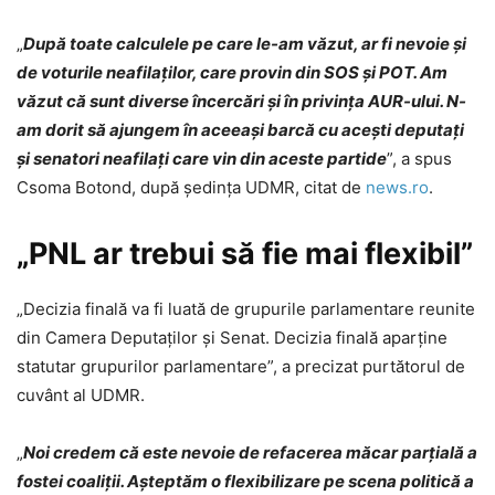
„
După toate calculele pe care le-am văzut, ar fi nevoie şi
de voturile neafilaţilor, care provin din SOS şi POT. Am
văzut că sunt diverse încercări şi în privinţa AUR-ului. N-
am dorit să ajungem în aceeaşi barcă cu aceşti deputaţi
şi senatori neafilaţi care vin din aceste partide
”, a spus
Csoma Botond, după şedinţa UDMR, citat de
news.ro
.
„PNL ar trebui să fie mai flexibil”
„Decizia finală va fi luată de grupurile parlamentare reunite
din Camera Deputaților și Senat. Decizia finală aparține
statutar grupurilor parlamentare”, a precizat purtătorul de
cuvânt al UDMR.
„
Noi credem că este nevoie de refacerea măcar parțială a
fostei coaliții. Așteptăm o flexibilizare pe scena politică a