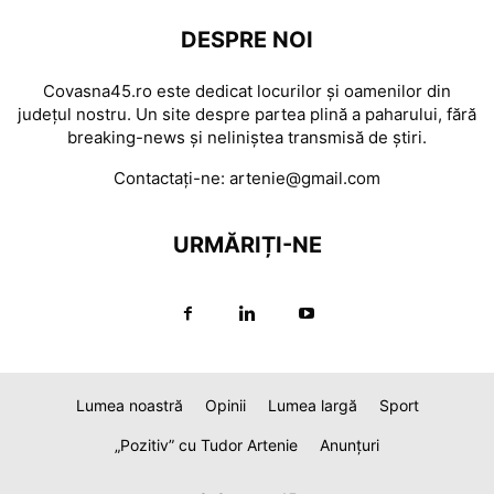
DESPRE NOI
Covasna45.ro este dedicat locurilor și oamenilor din
județul nostru. Un site despre partea plină a paharului, fără
breaking-news și neliniștea transmisă de știri.
Contactați-ne:
artenie@gmail.com
URMĂRIȚI-NE
Lumea noastră
Opinii
Lumea largă
Sport
„Pozitiv” cu Tudor Artenie
Anunțuri