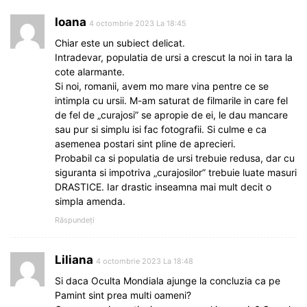
Ioana
4 octombrie 2023 La 18:45
Chiar este un subiect delicat.
Intradevar, populatia de ursi a crescut la noi in tara la
cote alarmante.
Si noi, romanii, avem mo mare vina pentre ce se
intimpla cu ursii. M-am saturat de filmarile in care fel
de fel de „curajosi” se apropie de ei, le dau mancare
sau pur si simplu isi fac fotografii. Si culme e ca
asemenea postari sint pline de aprecieri.
Probabil ca si populatia de ursi trebuie redusa, dar cu
siguranta si impotriva „curajosilor” trebuie luate masuri
DRASTICE. Iar drastic inseamna mai mult decit o
simpla amenda.
Răspundeți
Liliana
4 octombrie 2023 La 18:48
Si daca Oculta Mondiala ajunge la concluzia ca pe
Pamint sint prea multi oameni?