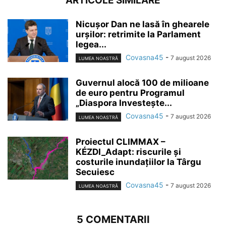
ARTICOLE SIMILARE
Nicușor Dan ne lasă în ghearele
urșilor: retrimite la Parlament
legea...
Covasna45
-
7 august 2026
LUMEA NOASTRĂ
Guvernul alocă 100 de milioane
de euro pentru Programul
„Diaspora Investește...
Covasna45
-
7 august 2026
LUMEA NOASTRĂ
Proiectul CLIMMAX –
KÉZDI_Adapt: riscurile și
costurile inundațiilor la Târgu
Secuiesc
Covasna45
-
7 august 2026
LUMEA NOASTRĂ
5 COMENTARII