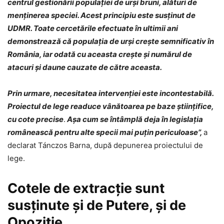
centrul gestionării populaţiei de urşi bruni, alături de
menţinerea speciei. Acest principiu este susţinut de
UDMR. Toate cercetările efectuate în ultimii ani
demonstrează că populaţia de urşi creşte semnificativ în
România, iar odată cu aceasta creşte şi numărul de
atacuri şi daune cauzate de către aceasta.
Prin urmare, necesitatea intervenţiei este incontestabilă.
Proiectul de lege readuce vânătoarea pe baze ştiinţifice,
cu cote precise
.
Aşa cum se întâmplă deja în legislaţia
românească pentru alte specii mai puţin periculoase”,
a
declarat Tánczos Barna, după depunerea proiectului de
lege.
Cotele de extracție sunt
susținute și de Putere, și de
Opoziție.