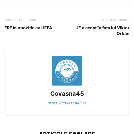
Articolul precedent
Articolul următor
FRF în opoziție cu UEFA
UE a cedat în fața lui Viktor
Orbán
Covasna45
https://covasna45.ro