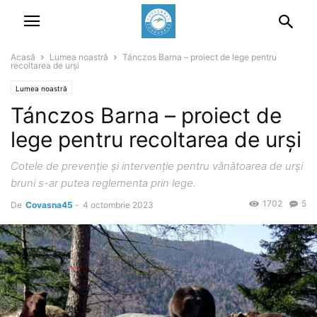
Acasă
Lumea noastră
Tánczos Barna – proiect de lege pentru
recoltarea de urși
Lumea noastră
Tánczos Barna – proiect de
lege pentru recoltarea de urși
Cotele de prevenţie şi intervenţie pentru vânătoarea de urşi
bruni s-ar putea reglementa prin lege.
1702
5
De
Covasna45
-
4 octombrie 2023