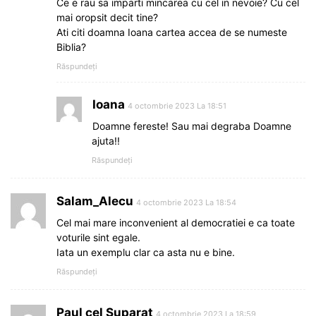
Ce e rau sa imparti mincarea cu cel in nevoie? Cu cel
mai oropsit decit tine?
Ati citi doamna Ioana cartea accea de se numeste
Biblia?
Răspundeți
Ioana
4 octombrie 2023 La 18:51
Doamne fereste! Sau mai degraba Doamne
ajuta!!
Răspundeți
Salam_Alecu
4 octombrie 2023 La 18:54
Cel mai mare inconvenient al democratiei e ca toate
voturile sint egale.
Iata un exemplu clar ca asta nu e bine.
Răspundeți
Paul cel Suparat
4 octombrie 2023 La 18:59