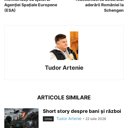
Agenției Spațiale Europene
aderării României la
(ESA)
Schengen
Tudor Artenie
ARTICOLE SIMILARE
Short story despre bani și război
Tudor Artenie
-
22 iulie 2026
OPINII