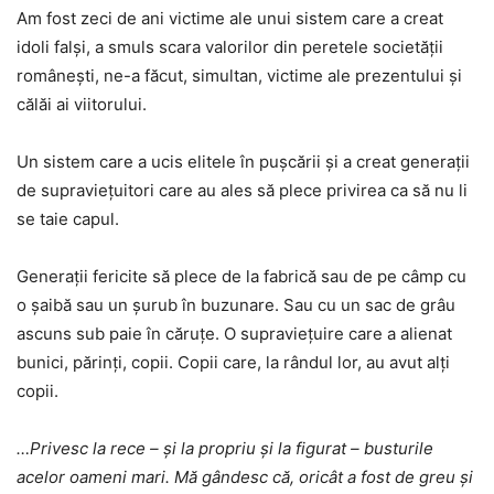
Am fost zeci de ani victime ale unui sistem care a creat
idoli falși, a smuls scara valorilor din peretele societății
românești, ne-a făcut, simultan, victime ale prezentului și
călăi ai viitorului.
Un sistem care a ucis elitele în pușcării și a creat generații
de supraviețuitori care au ales să plece privirea ca să nu li
se taie capul.
Generații fericite să plece de la fabrică sau de pe câmp cu
o șaibă sau un șurub în buzunare. Sau cu un sac de grâu
ascuns sub paie în căruțe. O supraviețuire care a alienat
bunici, părinți, copii. Copii care, la rândul lor, au avut alți
copii.
…Privesc la rece – și la propriu și la figurat – busturile
acelor oameni mari. Mă gândesc că, oricât a fost de greu și