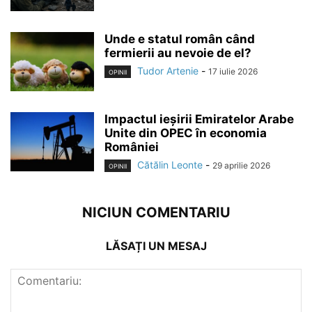
Unde e statul român când
fermierii au nevoie de el?
Tudor Artenie
-
17 iulie 2026
OPINII
Impactul ieșirii Emiratelor Arabe
Unite din OPEC în economia
României
Cătălin Leonte
-
29 aprilie 2026
OPINII
NICIUN COMENTARIU
LĂSAȚI UN MESAJ