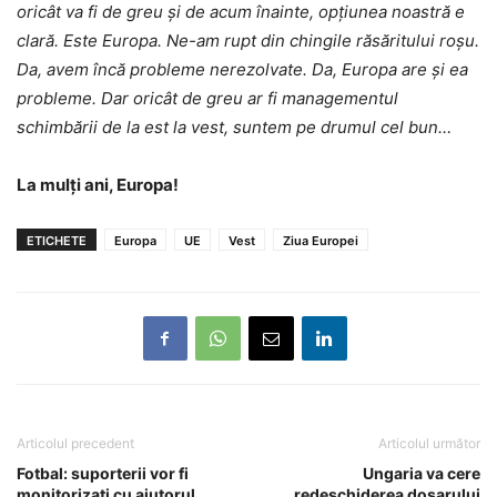
oricât va fi de greu și de acum înainte, opțiunea noastră e
clară. Este Europa. Ne-am rupt din chingile răsăritului roșu.
Da, avem încă probleme nerezolvate. Da, Europa are și ea
probleme. Dar oricât de greu ar fi managementul
schimbării de la est la vest, suntem pe drumul cel bun…
La mulți ani, Europa!
ETICHETE
Europa
UE
Vest
Ziua Europei
Articolul precedent
Articolul următor
Fotbal: suporterii vor fi
Ungaria va cere
monitorizați cu ajutorul
redeschiderea dosarului