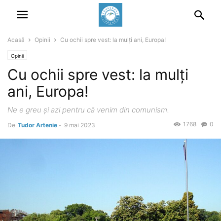
Acasă
Opinii
Cu ochii spre vest: la mulți ani, Europa!
Opinii
Cu ochii spre vest: la mulți
ani, Europa!
Ne e greu și azi pentru că venim din comunism.
1768
0
De
Tudor Artenie
-
9 mai 2023